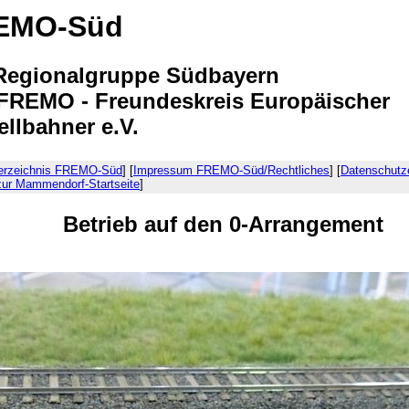
EMO-Süd
Regionalgruppe Südbayern
FREMO - Freundeskreis Europäischer
llbahner e.V.
verzeichnis FREMO-Süd
] [
Impressum FREMO-Süd/Rechtliches
] [
Datenschutz
zur Mammendorf-Startseite
]
Betrieb auf den 0-Arrangement