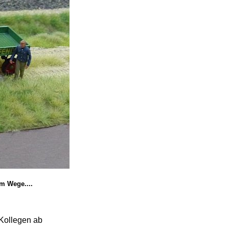
m Wege....
-Kollegen ab