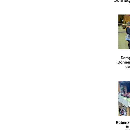
Sonntag
Damp
Donner
de
Rübenzu
Au