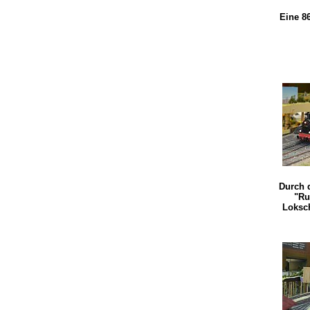
Eine 8
Durch d
"Ru
Loksc