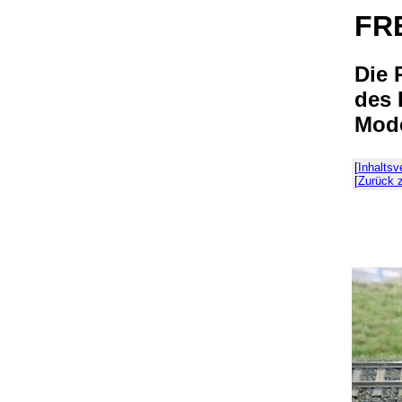
FR
Die 
des 
Mode
[
Inhalts
[
Zurück 