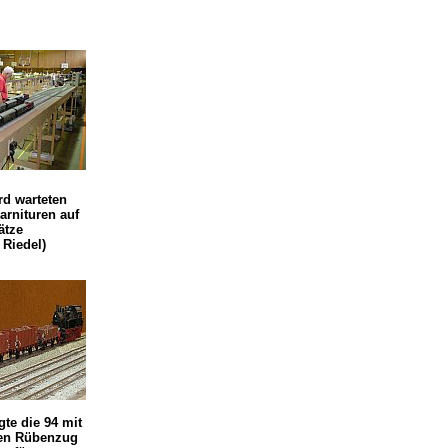
rd warteten
rnituren auf
ätze
 Riedel)
te die 94 mit
en Rübenzug