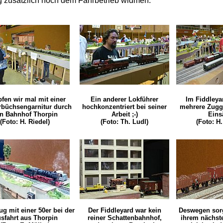
 zusätzlich noch dem Fahrbetrieb widmen:
fen wir mal mit einer
Ein anderer Lokführer
Im Fiddleya
büchsengarnitur durch
hochkonzentriert bei seiner
mehrere Zugga
n Bahnhof Thorpin
Arbeit ;-)
Eins
(Foto: H. Riedel)
(Foto: Th. Ludl)
(Foto: H.
g mit einer 50er bei der
Der Fiddleyard war kein
Deswegen sorg
sfahrt aus Thorpin
reiner Schattenbahnhof,
ihrem nächst