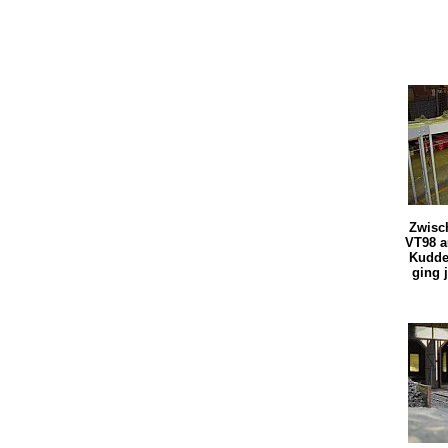
Zwisc
VT98 a
Kudde
ging j