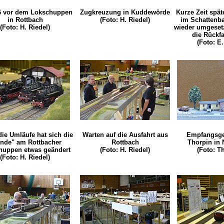
6 vor dem Lokschuppen
Zugkreuzung in Kuddewörde
Kurze Zeit spät
in Rottbach
(Foto: H. Riedel)
im Schattenb
(Foto: H. Riedel)
wieder umgesetz
die Rückfa
(Foto: E.
ie Umläufe hat sich die
Warten auf die Ausfahrt aus
Empfangsge
nde" am Rottbacher
Rottbach
Thorpin in 
huppen etwas geändert
(Foto: H. Riedel)
(Foto: Th
(Foto: H. Riedel)