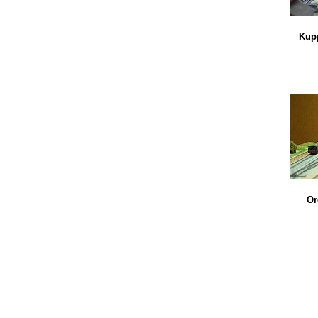
Kupp
Or