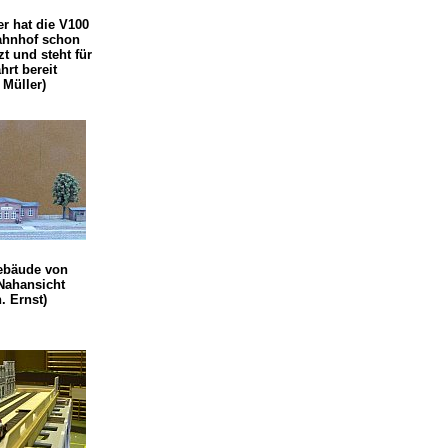
er hat die V100
ahnhof schon
t und steht für
hrt bereit
 Müller)
bäude von
Nahansicht
. Ernst)