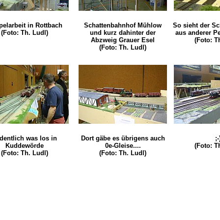
elarbeit in Rottbach
Schattenbahnhof Mühlow
So sieht der S
(Foto: Th. Ludl)
und kurz dahinter der
aus anderer Pe
Abzweig Grauer Esel
(Foto: T
(Foto: Th. Ludl)
dentlich was los in
Dort gäbe es übrigens auch
;-
Kuddewörde
0e-Gleise....
(Foto: T
(Foto: Th. Ludl)
(Foto: Th. Ludl)