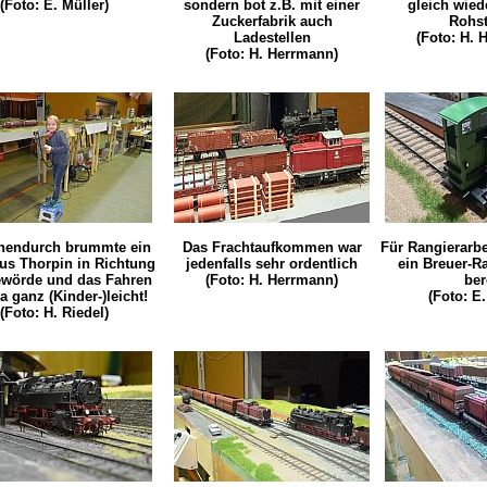
(Foto: E. Müller)
sondern bot z.B. mit einer
gleich wied
Zuckerfabrik auch
Rohst
Ladestellen
(Foto: H. 
(Foto: H. Herrmann)
hendurch brummte ein
Das Frachtaufkommen war
Für Rangierarbe
us Thorpin in Richtung
jedenfalls sehr ordentlich
ein Breuer-Ra
wörde und das Fahren
(Foto: H. Herrmann)
ber
a ganz (Kinder-)leicht!
(Foto: E.
(Foto: H. Riedel)