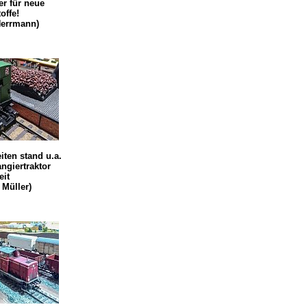
er für neue
offe!
Herrmann)
iten stand u.a.
ngiertraktor
eit
 Müller)