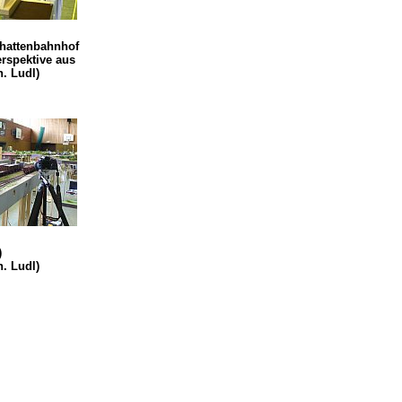
chattenbahnhof
rspektive aus
h. Ludl)
)
h. Ludl)